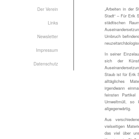
Der Verein
„Arbeiten in der S
Stadt“ – Für Erik S
Links
städtischen Raum
Auseinandersetzung
Newsletter
Umbruch befindend
neuzeitarchäologis
Impressum
In seiner Einzela
sich der Küns
Datenschutz
Auseinandersetzung
Staub ist für Erik
alltägliches Mat
irgendwann einma
feinsten Partike
Umweltmüll, so k
allgegenwärtig.
Aus verschieden
vielseitigen Mate
das viel über un