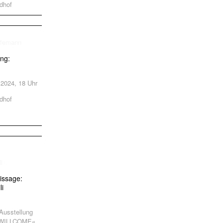
dhof
ung:
.2024, 18 Uhr
dhof
issage:
li
Ausstellung
V WILLCOME«