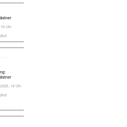
ästner
, 16 Uhr
dhof
ung:
ästner
.2025, 18 Uhr
dhof