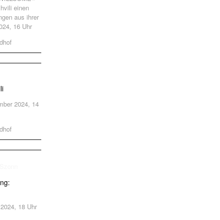
vili einen
gen aus ihrer
2024, 16 Uhr
dhof
li
ember 2024, 14
dhof
ung:
.2024, 18 Uhr