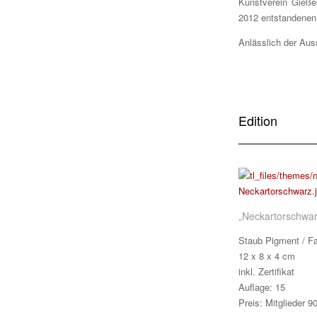
Kunstverein Gieße
2012 entstandenen
Anlässlich der Auss
Edition
„
Neckartorschwa
Staub Pigment / Fa
12 x 8 x 4 cm
inkl. Zertifikat
Auflage: 15
Preis: Mitglieder 9