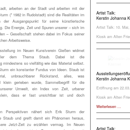
tadt, arbeiten an der Stadt und arbeiten mit der
Artist Talk:
turm (* 1982 in Rudolstadt) sind die Realitäten im
Kerstin Johanna K
 der Ausgangspunkt für seine künstlerische
Artist Talk: 10. Mai
. Die Energie, Zeit und Spuren unserer – sich im
en – Gesellschaft stehen dabei im Fokus seiner
Kiosk am Alten Frie
chen Arbeitsweise.
usstellung im Neuen Kunstverein Gießen widmet
tler dem Thema Staub. Dabei ist die
 mindestens so vielfältig wie das Material selbst.
 Sturm ein konstanter Fundus von Ideen. Staub ist
Ausstellungseröff
erial, unbrauchbarer Rückstand, alles, was
Kerstin Johanna K
l klein gerieben wurde, Sammelbegriff für die
Eröffnung am 22.03
l unserer Umwelt, ein Index von Zeit, urbaner
lein, dass er fast unsichtbar ist und doch
Kiosk am Alten Frie
Weiterlesen …
en Perspektiven nähert sich Erik Sturm der
rie Staub und greift damit ein Phänomen heraus,
sere Jetzt-Zeit zu erzählen vermag. Im Neuen
Artist Talk: