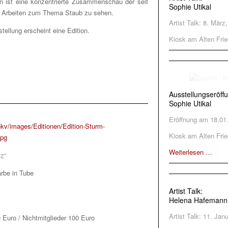
n ist eine konzentrierte Zusammenschau der seit
Sophie Utikal
 Arbeiten zum Thema Staub zu sehen.
Artist Talk: 8. März
tellung erscheint eine Edition.
Kiosk am Alten Frie
Ausstellungseröff
Sophie Utikal
Eröffnung am 18.01
Kiosk am Alten Frie
Weiterlesen …
rz
“
rbe in Tube
Artist Talk:
Helena Hafemann
Artist Talk: 11. Jan
0 Euro / Nichtmitglieder 100 Euro