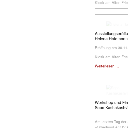
Kiosk am Alten Frie
Ausstellungseröff
Helena Hafemann
Eröffnung am 30.11
Kiosk am Alten Frie
Weiterlesen …
Workshop und Fin
Sopo Kashakashvi
Am letzten Tag der 
»Otherhood Act I