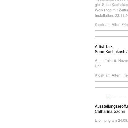
gibt Sopo Kashakash
Workshop mit Zeitun
Installation, 23.11.
Kiosk am Alten Frie
Artist Talk:
Sopo Kashakashvi
Artist Talk: 9. Nov
Uhr
Kiosk am Alten Frie
Ausstellungseröff
Catharina Szonn
Eröffnung am 24.08