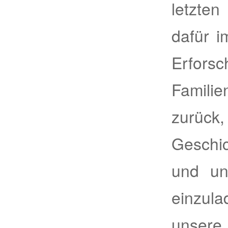
letzte
dafür i
Erfo
Famili
zurück
Geschi
und un
einzula
unsere