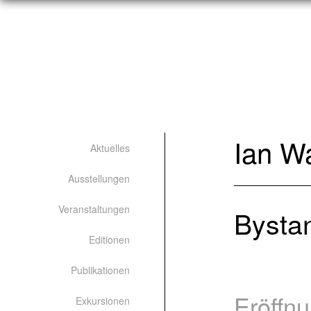
Ian W
Aktuelles
Ausstellungen
Veranstaltungen
Bysta
Editionen
Publikationen
Erö
Exkursionen