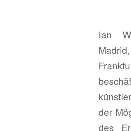
Ian Wa
Madrid,
Fran
beschäf
künstl
der Mög
des Er