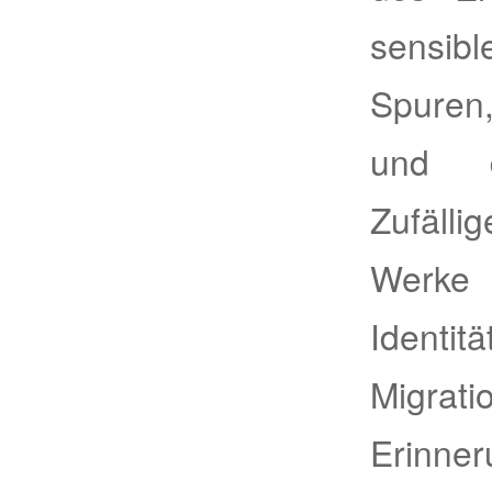
sensi
Spuren
und 
Zufäll
Werk
Identitä
Migrat
Erinne