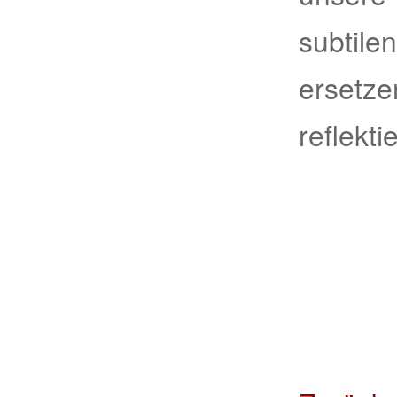
subtile
erset
reflekti